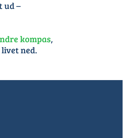
gt ud –
 indre kompas
,
livet ned.