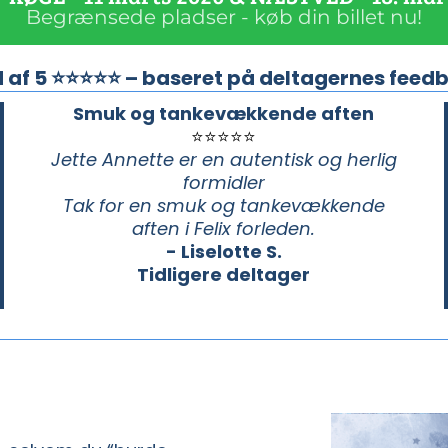
Begrænsede pladser - køb din billet nu!
d af 5 ⭐⭐⭐⭐⭐ – baseret på deltagernes feed
Smuk og tankevækkende aften
⭐⭐⭐⭐⭐
Jette Annette er en autentisk og herlig
formidler
Tak for en smuk og tankevækkende
aften i Felix forleden.
- Liselotte S.
Tidligere deltager