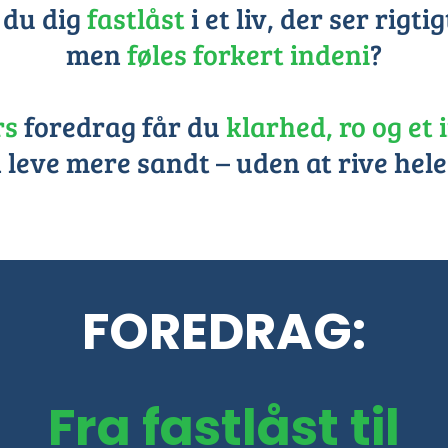
 du dig
fastlåst
i et liv, der ser rigti
men
føles forkert indeni
?
rs
foredrag får du
klarhed, ro og et
 leve mere sandt – uden at rive hele 
FOREDRAG:
Fra fastlåst til