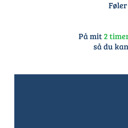
Føler
På mit
2 time
så du kan