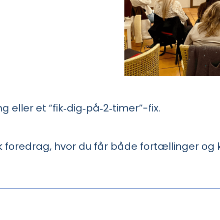
 eller et “fik‑dig‑på‑2‑timer”-fix.
sk foredrag, hvor du får både fortællinger og