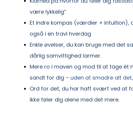
Klarhed på hvorfor du føler dig fastlås
være lykkelig”
Et indre kompas (værdier + intuition), 
også i en travl hverdag
Enkle øvelser, du kan bruge med det sam
dårlig samvittighed larmer.
Mere ro i maven og mod til at tage ét n
sandt for dig –
uden at smadre alt det,
Ord for det, du har haft svært ved at fo
ikke føler dig alene med det mere.