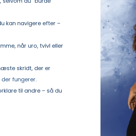
t, selvom du “burde
du kan navigere efter –
me, når uro, tvivl eller
æste skridt, der er
 der fungerer.
rklare til andre – så du