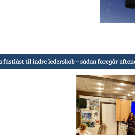
a fastlåst til indre lederskab – sådan foregår aften